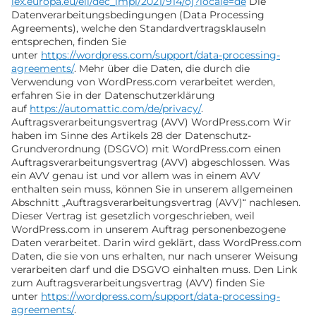
lex.europa.eu/eli/dec_impl/2021/914/oj?locale=de
Die
Datenverarbeitungsbedingungen (Data Processing
Agreements), welche den Standardvertragsklauseln
entsprechen, finden Sie
unter
https://wordpress.com/support/data-processing-
agreements/
. Mehr über die Daten, die durch die
Verwendung von WordPress.com verarbeitet werden,
erfahren Sie in der Datenschutzerklärung
auf
https://automattic.com/de/privacy/
.
Auftragsverarbeitungsvertrag (AVV) WordPress.com Wir
haben im Sinne des Artikels 28 der Datenschutz-
Grundverordnung (DSGVO) mit WordPress.com einen
Auftragsverarbeitungsvertrag (AVV) abgeschlossen. Was
ein AVV genau ist und vor allem was in einem AVV
enthalten sein muss, können Sie in unserem allgemeinen
Abschnitt „Auftragsverarbeitungsvertrag (AVV)“ nachlesen.
Dieser Vertrag ist gesetzlich vorgeschrieben, weil
WordPress.com in unserem Auftrag personenbezogene
Daten verarbeitet. Darin wird geklärt, dass WordPress.com
Daten, die sie von uns erhalten, nur nach unserer Weisung
verarbeiten darf und die DSGVO einhalten muss. Den Link
zum Auftragsverarbeitungsvertrag (AVV) finden Sie
unter
https://wordpress.com/support/data-processing-
agreements/
.