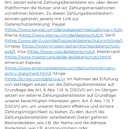
Wir setzen externe Zahlungsdienstleister ein, über deren
Plattformen die Nutzer und wir Zahlungstransaktionen
vornehmen können. Zu diesen Zahlungsdienstleistern
können gehören, jeweils mit Link zur
Datenschutzerklärung: Paypal
(
https://www.paypal.com/de/webapps/mpp/ua/privacy-full
),
Klarna (
https://www.klarna.com/de/datenschutz/
), Skrill
(
https://www.skrill.com/de/fusszeile/datenschutzrichtlinie/
),
Giropay (
https://www.giropay.de/rechtliches/datenschutz-
agb/
), Visa (
https://www.visa.de/datenschutz
), Mastercard
(
https://www.mastercard.de/de-de/datenschutz.html
),
American Express
(
https://www.americanexpress.com/de/content/privacy-
policy-statement.html
), Stripe
(
https://stripe.com/de/privacy
). Im Rahmen der Erfüllung
von Verträgen setzen wir die Zahlungsdienstleister auf
Grundlage des Art. 6 Abs. 1 lit. b. DSGVO ein. Im Übrigen
setzen wir externe Zahlungsdienstleister auf Grundlage
unserer berechtigten Interessen gem. Art. 6 Abs. 1 lit. f.
DSGVO ein, um unseren Nutzern effektive und sichere
Zahlungsmöglichkeit zu bieten. Zu den, durch die
Zahlungsdienstleister verarbeiteten Daten gehören
Bestandsdaten, wie z.B. der Name und die Adresse,
Bankdaten, wie z.B. Kontonummern oder