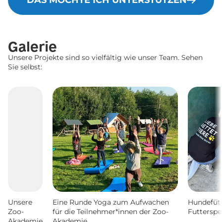
DAS MÖCHTE ICH UNTERSTÜTZEN
Galerie
Unsere Projekte sind so vielfältig wie unser Team. Sehen
Sie selbst:
Unsere
Eine Runde Yoga zum Aufwachen
Hundefüt
Zoo-
für die Teilnehmer*innen der Zoo-
Futtersp
Akademie
Akademie